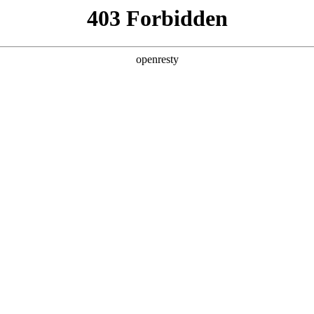
产品及服务
行业解决方案
合作伙伴
投资者关系
，涵盖各大垂直行业，覆
通过不断完善的产品服务体
、资金链与风控服务、伙
产业链的数字化转型。